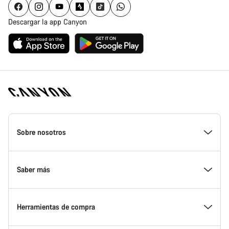
Descargar la app Canyon
Canyon
Homepage
Sobre nosotros
Footer
Conoce Canyon
Saber más
Innovación en Canyon
Eventos
Herramientas de compra