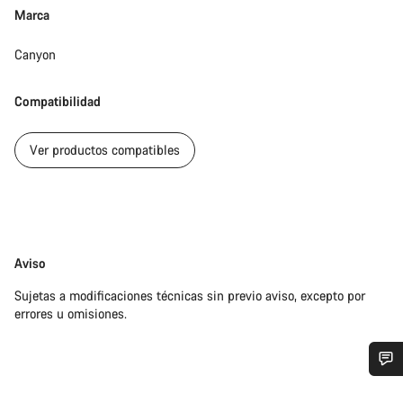
Marca
Canyon
Compatibilidad
Ver productos compatibles
Exención
Aviso
de
Sujetas a modificaciones técnicas sin previo aviso, excepto por
responsabilidades
errores u omisiones.
¿Necesitas ayuda?