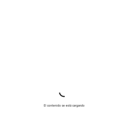
Nuestros expertos estarán encantados de responder a tus
preguntas.
Abrir chat
Cerrar
El contenido se está cargando