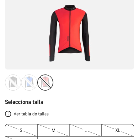
Selecciona talla
Ver tabla de tallas
S
M
L
XL