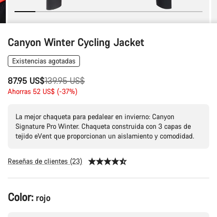
Canyon Winter Cycling Jacket
Existencias agotadas
Precio
87.95 US$
139.95 US$
original
Ahorras 52 US$ (-37%)
La mejor chaqueta para pedalear en invierno: Canyon
Signature Pro Winter. Chaqueta construida con 3 capas de
tejido eVent que proporcionan un aislamiento y comodidad.
Reseñas de clientes (23)
Configuración
Color:
rojo
del
producto