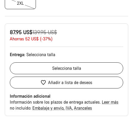
2XL
Precio
87.95 US$
139.95 US$
original
Ahorras 52 US$ (-37%)
Entrega:
Selecciona
talla
Selecciona
talla
Añadir a lista de deseos
Información adicional
Información sobre los plazos de entrega actuales.
Leer más
no incluído:
Embalaje y envío
IVA
Aranceles
Motivos
de
compra