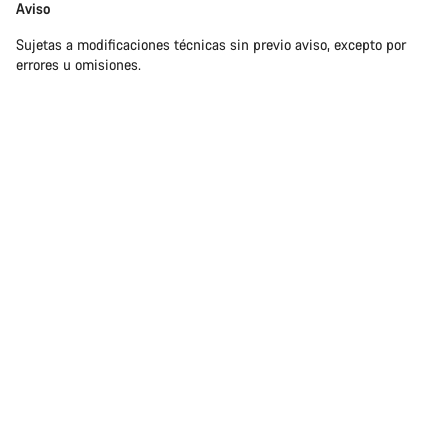
Exención
Aviso
de
Sujetas a modificaciones técnicas sin previo aviso, excepto por
responsabilidades
errores u omisiones.