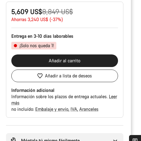
Precio
5,609 US$
8,849 US$
original
Ahorras 3,240 US$ (-37%)
Entrega en 3-10 días laborables
¡Solo nos queda 1!
Añadir al carrito
Añadir a lista de deseos
Información adicional
Información sobre los plazos de entrega actuales.
Leer
más
no incluído:
Embalaje y envío
IVA
Aranceles
Motivos
de
compra
Móntala tú mismo fácilmente