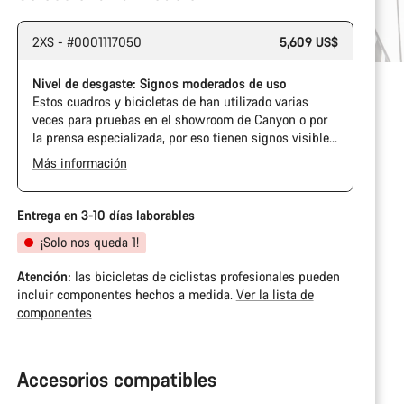
2XS - #0001117050
5,609 US$
Nivel de desgaste: Signos moderados de uso
Estos cuadros y bicicletas de han utilizado varias
veces para pruebas en el showroom de Canyon o por
la prensa especializada, por eso tienen signos visibles
de uso en la cadena y el casete. Además, es posible
Más información
que el cuadro o los componentes tengan alguna
marca, daños en la pintura o desviaciones de color. En
cualquier caso, todas sus piezas funcionan
Entrega en 3-10 días laborables
perfectamente.
¡Solo nos queda 1!
Atención:
las bicicletas de ciclistas profesionales pueden
incluir componentes hechos a medida.
Ver la lista de
componentes
Accesorios compatibles