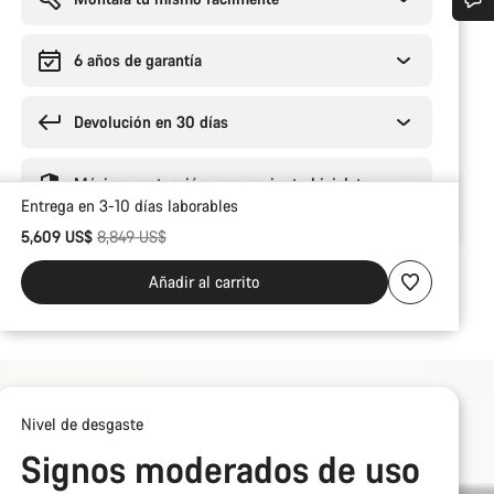
¿Necesitas ayuda?
6 años de garantía
Nuestros expertos estarán encantados de responder a tus preguntas.
Devolución en 30 días
Abrir chat
Máxima protección para enviar tu bicicleta
Entrega en 3-10 días laborables
Cerrar
Precio original
5,609 US$
8,849 US$
Añadir al carrito
Nivel de desgaste
Signos moderados de uso