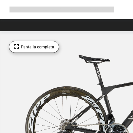
Ampliar
Tienda
¿Por qué Canyon?
Pedalea con nosotros
Servicio
navegación
Pantalla completa