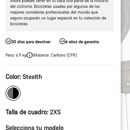
Ahora puedes tener en tu casa una parte de la historia
del ciclismo. Bicicletas usadas por algunos de los
mejores corredores profesionales del mundo que
seguro ocuparán un lugar especial en tu colección de
bicicletas.
30 días para devolver
6 años de garantía
Peso: 6.9 kg
Material: Carbono (CFR)
Configuración
Color:
Stealth
del
producto
Talla de cuadro:
2XS
Selecciona tu modelo