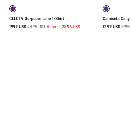
-59%
-67%
CLLCTV Gorpcore Lane T-Shirt
Camiseta Cany
Precio
Prec
19.99 US$
48.95 US$
Ahorras 28.96 US$
12.99 US$
39.9
original
origi