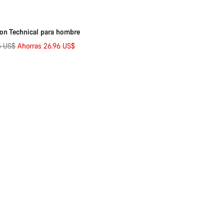
on Technical para hombre
io
5 US$
Ahorras 26.96 US$
nal