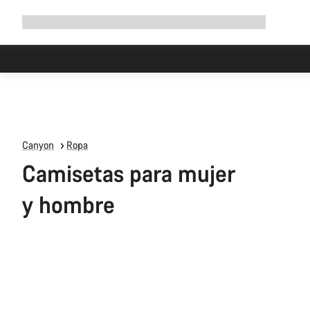
Ampliar
Tienda
¿Por qué Canyon?
Pedalea con nosotros
Servicio
navegación
Canyon
Ropa
Camisetas para mujer
y hombre