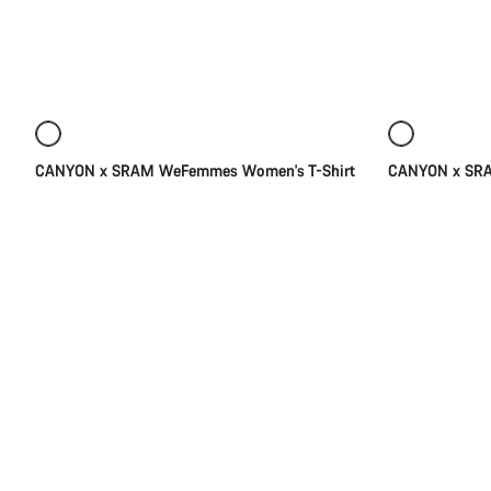
Todos
los
Selección rápida
productos
de
la
Nuevo
Nuevo
categoría
Camisetas
CANYON x SRAM WeFemmes Women's T-Shirt
CANYON x SRA