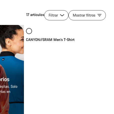
17 artículos
Filtrar
Mostrar filtros
Selección rápida
Nuevo
CANYON//SRAM Men's T-Shirt
rios
sitas. Solo
rtas en