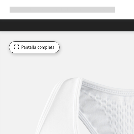
Ampliar
Tienda
¿Por qué Canyon?
Pedalea con nosotros
Servicio
navegación
Pantalla completa