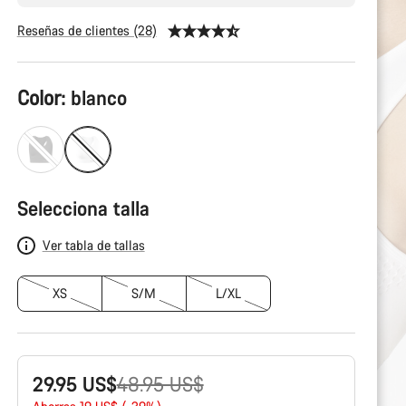
Reseñas de clientes (28)
Configuración
Color:
blanco
del
producto
Selecciona talla
Ver tabla de tallas
XS
S/M
L/XL
Precio
29.95 US$
48.95 US$