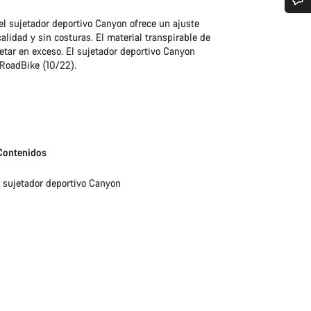
 el sujetador deportivo Canyon ofrece un ajuste
¿Necesitas ayuda?
lidad y sin costuras. El material transpirable de
etar en exceso. El sujetador deportivo Canyon
 RoadBike (10/22).
Nuestros expertos estarán encantados de responder a tus preguntas.
Abrir chat
Cerrar
Contenidos
1 sujetador deportivo Canyon