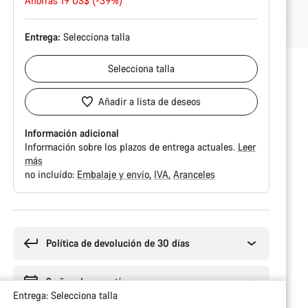
original
Ahorras 19 US$ (-39%)
Entrega:
Selecciona
talla
Selecciona
talla
Añadir a lista de deseos
Información adicional
Información sobre los plazos de entrega actuales.
Leer
más
no incluído:
Embalaje y envío
IVA
Aranceles
Motivos
de
compra
Política de devolución de 30 días
2 años de garantía
Entrega:
Selecciona
talla