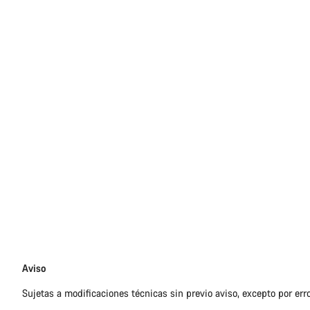
Exención
Aviso
de
Sujetas a modificaciones técnicas sin previo aviso, excepto por err
responsabilidades