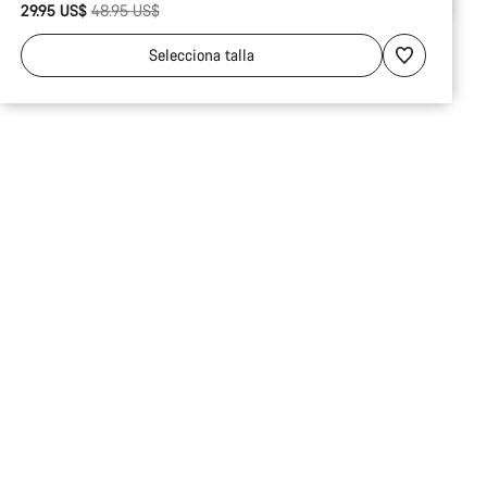
Precio original
29.95 US$
48.95 US$
Selecciona
talla