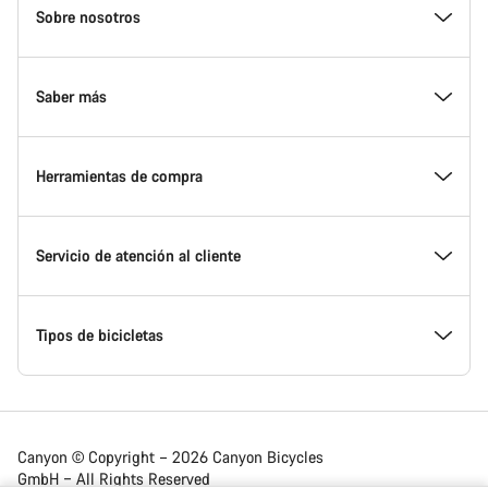
Homepage
Sobre nosotros
Footer
Conoce Canyon
Saber más
Innovación en Canyon
Eventos
Herramientas de compra
Canyon Factory Racing
Encuentra un punto de servicio Canyon
Encuentra tu bicicleta
Servicio de atención al cliente
Premios
Equipos, deportistas y ciclistas
Bicicletas disponibles
Centro de ayuda
Tipos de bicicletas
Trabajar en Canyon
Noticias y artículos
Calcula tu talla Canyon
Localización de puntos de servicio
Bicicletas de carretera
Canyon © Copyright – 2026 Canyon Bicycles
GmbH – All Rights Reserved