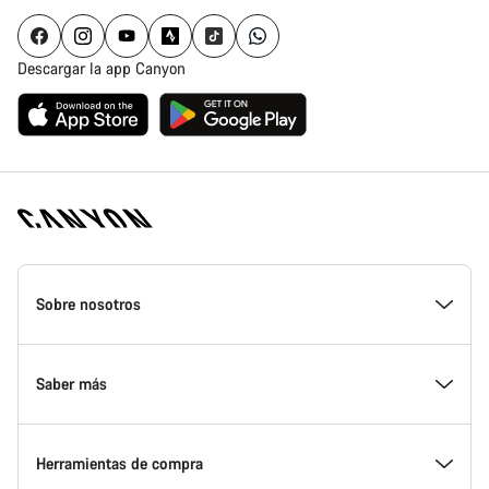
Descargar la app Canyon
Canyon
Homepage
Sobre nosotros
Footer
Conoce Canyon
Saber más
Innovación en Canyon
Eventos
Herramientas de compra