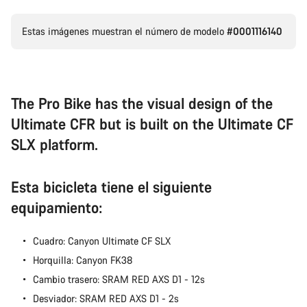
Estas imágenes muestran el número de modelo
#0001116140
Nuestros expertos estarán encantados de responder a tus
preguntas.
Abrir chat
The Pro Bike has the visual design of the
Ultimate CFR but is built on the Ultimate CF
Cerrar
SLX platform.
Esta bicicleta tiene el siguiente
equipamiento:
Cuadro: Canyon Ultimate CF SLX
Horquilla: Canyon FK38
Cambio trasero: SRAM RED AXS D1 - 12s
Desviador: SRAM RED AXS D1 - 2s