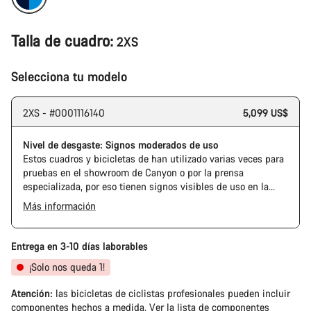
Talla de cuadro:
2XS
Selecciona tu modelo
2XS - #0001116140
5,099 US$
Nivel de desgaste: Signos moderados de uso
Estos cuadros y bicicletas de han utilizado varias veces para
pruebas en el showroom de Canyon o por la prensa
especializada, por eso tienen signos visibles de uso en la
cadena y el casete. Además, es posible que el cuadro o los
Más información
componentes tengan alguna marca, daños en la pintura o
The Pro Bike has the visual design of the Ultimate CFR but is
desviaciones de color. En cualquier caso, todas sus piezas
built on the Ultimate CF SLX platform.
funcionan perfectamente.
Entrega en 3-10 días laborables
¡Solo nos queda 1!
Atención:
las bicicletas de ciclistas profesionales pueden incluir
componentes hechos a medida.
Ver la lista de componentes