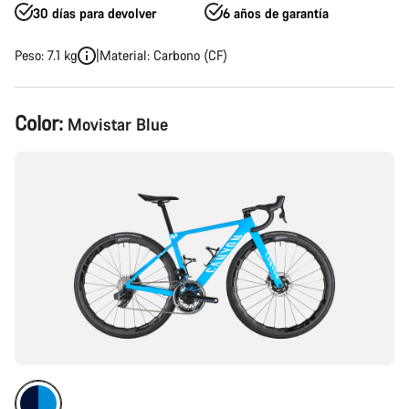
30 días para devolver
6 años de garantía
Peso: 7.1 kg
Material: Carbono (CF)
Configuración
Color:
Movistar Blue
del
producto