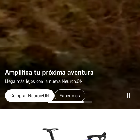
Amplifica tu próxima aventura
Amplifica tu próxima aventura
Llega más lejos con la nueva Neuron:ON
Llega más lejos con la nueva Neuron:ON
Comprar Neuron:ON
Comprar Neuron:ON
Saber más
Saber más