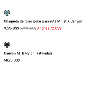
-42%
Chaqueta de forro polar para ruta Millet X Canyon
Precio
97.95 US$
169.95 US$
Ahorras 72 US$
original
Próximamente
Canyon MTB Nylon Flat Pedals
58.95 US$