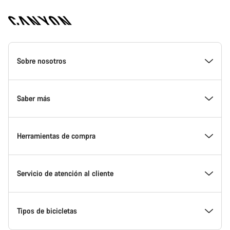
Canyon
Homepage
Sobre nosotros
Footer
Premios
Saber más
Trabajar en Canyon
Noticias y artículos
Herramientas de compra
Sala de prensa Canyon
Canyon Home Koblenz
Encuentra la Canyon de tus sueños
Servicio de atención al cliente
Términos y condiciones
Experience Partners
Bicicletas disponibles
Centro de ayuda
Tipos de bicicletas