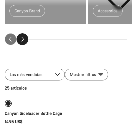
Canyon Brand
Accesorios
Todos
los
Las más vendidas
Mostrar filtros
productos
de
Selección rápida
25 artículos
la
categoría
Fitness
&
Canyon Sideloader Bottle Cage
Touring
Gear
14.95 US$
Selección rápida