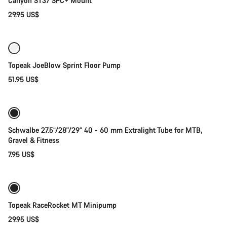
Canyon ST37 SPC+ Mount
29.95 US$
Añadir al carrito
Abrir chat
Cerrar
Topeak JoeBlow Sprint Floor Pump
51.95 US$
Añadir al carrito
Schwalbe 27.5“/28"/29“ 40 - 60 mm Extralight Tube for MTB,
Gravel & Fitness
7.95 US$
Añadir al carrito
Topeak RaceRocket MT Minipump
29.95 US$
Añadir al carrito