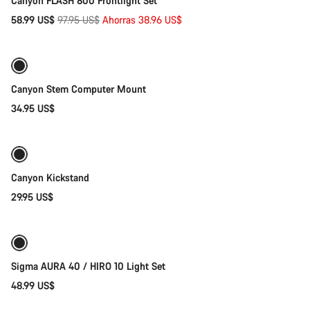
Canyon FLASH 800 Frontlight Set
Precio
58.99 US$
97.95 US$
Ahorras 38.96 US$
Añadir al carrito
original
Canyon Stem Computer Mount
34.95 US$
Añadir al carrito
Canyon Kickstand
29.95 US$
Añadir al carrito
Sigma AURA 40 / HIRO 10 Light Set
48.99 US$
Añadir al carrito