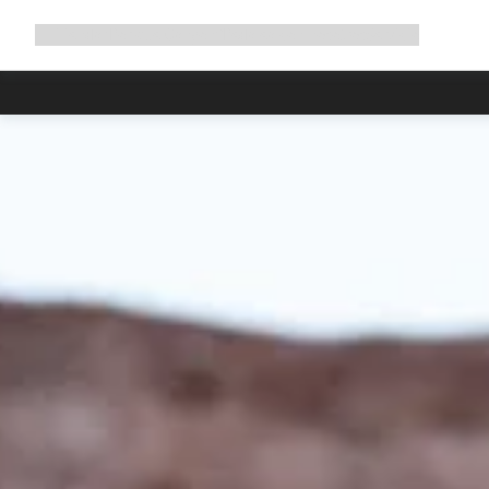
Ampliar
Tienda
¿Por qué Canyon?
Pedalea con nosotros
Servicio
navegación