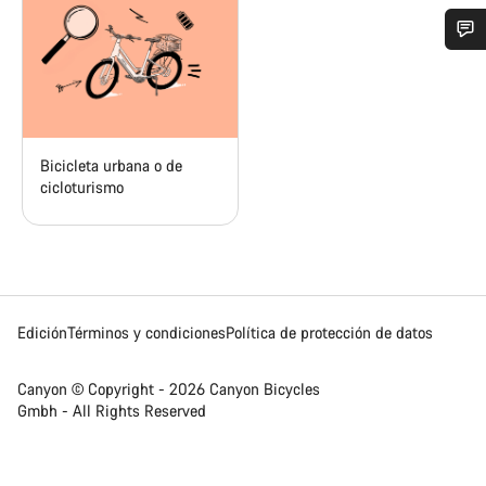
¿Necesitas ayuda?
Nuestros expertos estarán encantados de responder a tus
preguntas.
Bicicleta urbana o de
cicloturismo
Abrir chat
Cerrar
Edición
Términos y condiciones
Política de protección de datos
Canyon © Copyright - 2026 Canyon Bicycles
Gmbh - All Rights Reserved