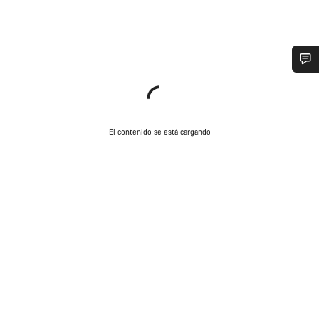
¿Necesitas ayuda?
Nuestros expertos estarán encantados de responder a tus
El contenido se está cargando
preguntas.
Abrir chat
Cerrar