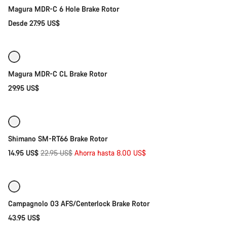
Magura MDR-C 6 Hole Brake Rotor
Desde 27.95 US$
Selección rápida
Magura MDR-C CL Brake Rotor
29.95 US$
Selección rápida
-35%
Shimano SM-RT66 Brake Rotor
Precio
14.95 US$
22.95 US$
Ahorra hasta 8.00 US$
Selección rápida
original
Campagnolo 03 AFS/Centerlock Brake Rotor
43.95 US$