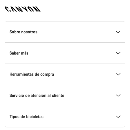
Canyon
Homepage
Sobre nosotros
Footer
Conoce Canyon
Saber más
Innovación en Canyon
Eventos
Herramientas de compra
Canyon Factory Racing
Encuentra un punto de servicio Canyon
Encuentra tu bicicleta
Servicio de atención al cliente
Premios
Equipos, deportistas y ciclistas
Bicicletas disponibles
Centro de ayuda
Tipos de bicicletas