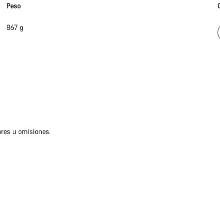
Peso
867 g
ores u omisiones.