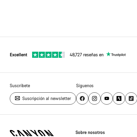
Excellent
48,727 reseñas en
Suscríbete
Síguenos
Suscripción al newsletter
Canyon
Homepage
Sobre nosotros
Footer