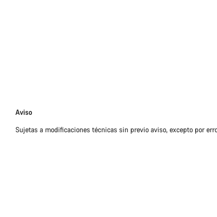
Exención
Aviso
de
Sujetas a modificaciones técnicas sin previo aviso, excepto por err
responsabilidades