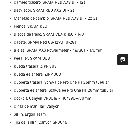
Cambio trasero: SRAM RED AXS D1 - 12s
Desviador: SRAM RED AXS D1 - 2s
Manetas de cambio: SRAM RED AXS D1 - 2x12s
Frenos: SRAM RED
Discos de freno: SRAM CLX-R 160 / 140
Casete: SRAM Red CS-1290 10-28T
Bielas: SRAM AXS Powermeter - 48/35T - 170mm
Pedalier: SRAM DUB
Rueda trasera: ZIPP 303
¿Necesitas ayuda?
Rueda delantera: ZIPP 303
Cubierta trasera: Schwalbe Pro One HT 25mm tubular
Nuestros expertos estarán encantados de responder a tus
Cubierta delantera: Schwalbe Pro One HT 25mm tubular
preguntas.
Cockpit: Canyon CP0018 - 110/390-430mm
Cinta de manillar: Canyon
Abrir chat
Sillín: Ergon Team
Tija del sillín: Canyon SP0046
Cerrar