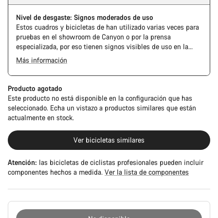
Nivel de desgaste: Signos moderados de uso
Estos cuadros y bicicletas de han utilizado varias veces para
pruebas en el showroom de Canyon o por la prensa
especializada, por eso tienen signos visibles de uso en la
cadena y el casete. Además, es posible que el cuadro o los
Más información
componentes tengan alguna marca, daños en la pintura o
desviaciones de color. En cualquier caso, todas sus piezas
funcionan perfectamente.
Producto agotado
Este producto no está disponible en la configuración que has
seleccionado. Echa un vistazo a productos similares que están
actualmente en stock.
Ver bicicletas similares
Atención:
las bicicletas de ciclistas profesionales pueden incluir
componentes hechos a medida.
Ver la lista de componentes