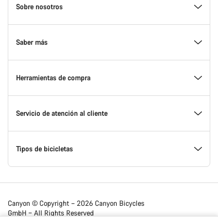
Homepage
Sobre nosotros
Footer
Conoce Canyon
Saber más
Innovación en Canyon
Eventos
Herramientas de compra
Canyon Factory Racing
Encuentra un punto de servicio Canyon
Encuentra tu bicicleta
Servicio de atención al cliente
Premios
Equipos, deportistas y ciclistas
Bicicletas disponibles
Centro de ayuda
Tipos de bicicletas
Trabajar en Canyon
Noticias y artículos
Calcula tu talla Canyon
Localización de puntos de servicio
Bicicletas de carretera
Canyon © Copyright – 2026 Canyon Bicycles
GmbH – All Rights Reserved