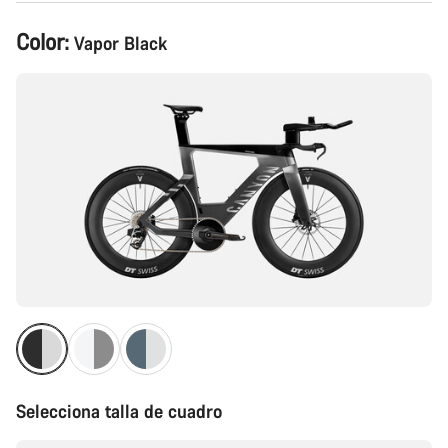
Configuración
Color:
Vapor Black
del
producto
Selecciona talla de cuadro