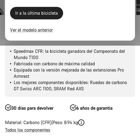
Ir a la última bicicleta
Carretera
Triatlón y TT
Speedmax
CFR
Ver el modelo anterior
Speedmax CFR 1by AXS
Speedmax CFR: la bicicleta ganadora del Campeonato del
Mundo T100
Fabricada con carbono de máxima calidad
Equipada con la versión mejorada de las extensiones Pro
Armrest
Los mejores componentes disponibles: Ruedas de carbono
DT Swiss ARC 1100, SRAM Red AXS
30 días para devolver
6 años de garantía
Material: Carbono (CFR)
Peso: 8.94 kg
Todos los componentes