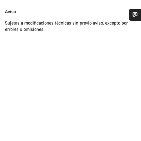
Exención
Aviso
de
Sujetas a modificaciones técnicas sin previo aviso, excepto por
responsabilidades
¿Necesitas ayuda?
errores u omisiones.
Nuestros expertos estarán encantados de responder a tus
preguntas.
Abrir chat
Cerrar