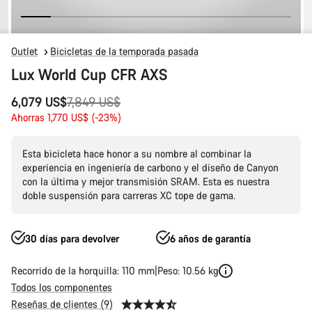
Outlet
Bicicletas de la temporada pasada
Lux World Cup CFR AXS
Precio
6,079 US$
7,849 US$
original
Ahorras 1,770 US$ (-23%)
Esta bicicleta hace honor a su nombre al combinar la
experiencia en ingeniería de carbono y el diseño de Canyon
con la última y mejor transmisión SRAM. Esta es nuestra
doble suspensión para carreras XC tope de gama.
30 días para devolver
6 años de garantía
Recorrido de la horquilla: 110 mm
Peso: 10.56 kg
Todos los componentes
Reseñas de clientes (9)