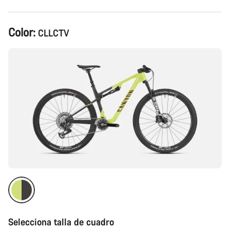
Configuración
Color:
CLLCTV
del
producto
Selecciona talla de cuadro