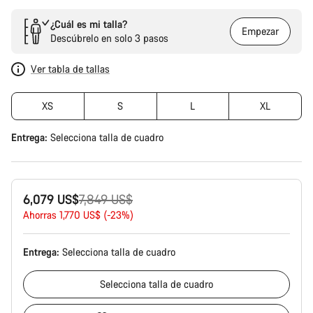
¿Cuál es mi talla?
Empezar
Descúbrelo en solo 3 pasos
Ver tabla de tallas
XS
S
L
XL
Entrega:
Selecciona
talla de cuadro
Precio
6,079 US$
7,849 US$
original
Ahorras 1,770 US$ (-23%)
Entrega:
Selecciona
talla de cuadro
Selecciona
talla de cuadro