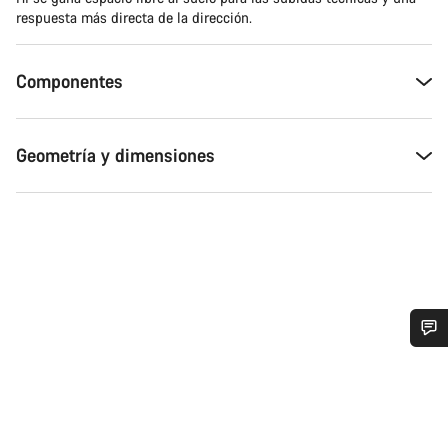
respuesta más directa de la dirección.
Componentes
Geometría y dimensiones
¿Necesitas ayuda?
Nuestros expertos estarán encantados de responder a tus
preguntas.