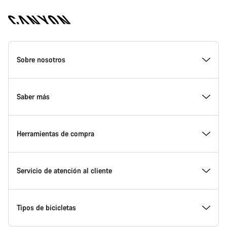
Canyon
Homepage
Sobre nosotros
Footer
Conoce Canyon
Saber más
Innovación en Canyon
Eventos
Herramientas de compra
Canyon Factory Racing
Encuentra un punto de servicio Canyon
Encuentra tu bicicleta
Servicio de atención al cliente
Premios
Equipos, deportistas y ciclistas
Bicicletas disponibles
Centro de ayuda
Tipos de bicicletas