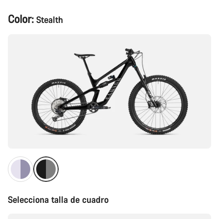
Configuración
Color:
Stealth
del
producto
Selecciona talla de cuadro