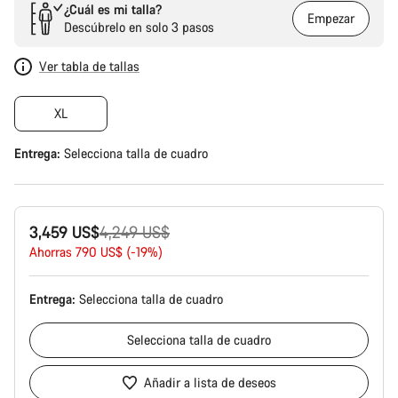
¿Cuál es mi talla?
Empezar
Descúbrelo en solo 3 pasos
Ver tabla de tallas
XL
Entrega:
Selecciona
talla de cuadro
Precio
3,459 US$
4,249 US$
original
Ahorras 790 US$ (-19%)
Entrega:
Selecciona
talla de cuadro
Selecciona
talla de cuadro
Añadir a lista de deseos