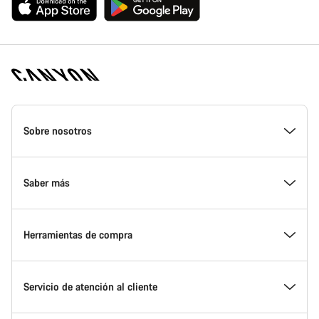
Canyon
Homepage
Sobre nosotros
Footer
Conoce Canyon
Saber más
Innovación en Canyon
Eventos
Herramientas de compra
Canyon Factory Racing
Encuentra un punto de servicio Canyon
Encuentra tu bicicleta
Servicio de atención al cliente