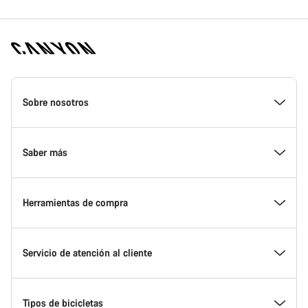
Canyon
Homepage
Sobre nosotros
Footer
Conoce Canyon
Saber más
Innovación en Canyon
Eventos
Herramientas de compra
Canyon Factory Racing
Encuentra un punto de servicio Canyon
Encuentra tu bicicleta
Servicio de atención al cliente
Premios
Equipos, deportistas y ciclistas
Bicicletas disponibles
Centro de ayuda
Tipos de bicicletas