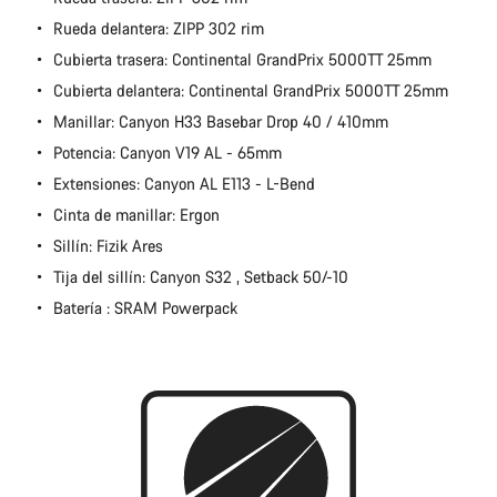
preguntas.
Rueda delantera: ZIPP 302 rim
Cubierta trasera: Continental GrandPrix 5000TT 25mm
Abrir chat
Cubierta delantera: Continental GrandPrix 5000TT 25mm
Manillar: Canyon H33 Basebar Drop 40 / 410mm
Cerrar
Potencia: Canyon V19 AL - 65mm
Extensiones: Canyon AL E113 - L-Bend
Cinta de manillar: Ergon
Sillín: Fizik Ares
Tija del sillín: Canyon S32 , Setback 50/-10
Batería : SRAM Powerpack