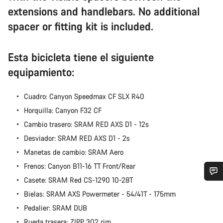
extensions and handlebars. No additional
spacer or fitting kit is included.
Esta bicicleta tiene el siguiente
equipamiento:
Cuadro: Canyon Speedmax CF SLX R40
Horquilla: Canyon F32 CF
Cambio trasero: SRAM RED AXS D1 - 12s
Desviador: SRAM RED AXS D1 - 2s
Manetas de cambio: SRAM Aero
Frenos: Canyon B11-16 TT Front/Rear
Casete: SRAM Red CS-1290 10-28T
¿Necesitas ayuda?
Bielas: SRAM AXS Powermeter - 54/41T - 175mm
Pedalier: SRAM DUB
Nuestros expertos estarán encantados de responder a tus
Rueda trasera: ZIPP 302 rim