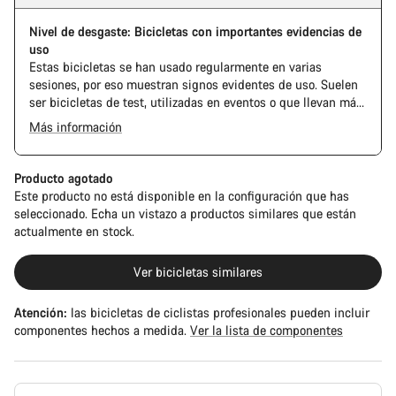
Nivel de desgaste: Bicicletas con importantes evidencias de
uso
Estas bicicletas se han usado regularmente en varias
sesiones, por eso muestran signos evidentes de uso. Suelen
ser bicicletas de test, utilizadas en eventos o que llevan más
tiempo en nuestra flota de pruebas.
Más información
The Pro Bike Speedmax is supplied only with the visible
spacers between the extensions and handlebars. No
additional spacer or fitting kit is included.
Producto agotado
Este producto no está disponible en la configuración que has
seleccionado. Echa un vistazo a productos similares que están
actualmente en stock.
Ver bicicletas similares
Atención:
las bicicletas de ciclistas profesionales pueden incluir
componentes hechos a medida.
Ver la lista de componentes