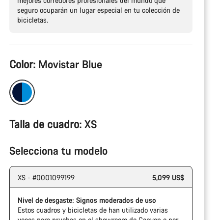
mejores corredores profesionales del mundo que
seguro ocuparán un lugar especial en tu colección de
bicicletas.
Configuración
Color:
Movistar Blue
del
producto
Talla de cuadro:
XS
Selecciona tu modelo
XS - #0001099199
5,099 US$
Nivel de desgaste: Signos moderados de uso
Estos cuadros y bicicletas de han utilizado varias
veces para pruebas en el showroom de Canyon o por