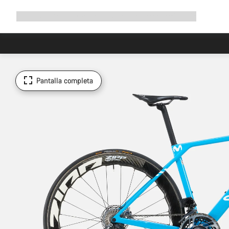
Ampliar
Tienda
¿Por qué Canyon?
Pedalea con nosotros
Servicio
navegación
Pantalla completa