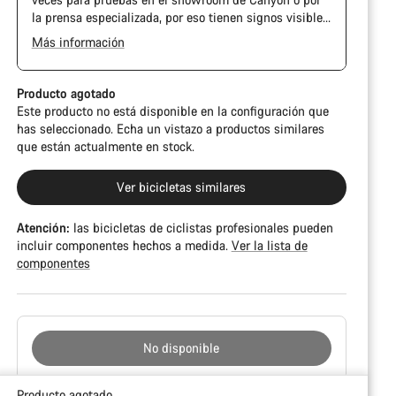
la prensa especializada, por eso tienen signos visibles
de uso en la cadena y el casete. Además, es posible
Más información
que el cuadro o los componentes tengan alguna
The Pro Bike has the visual design of the Ultimate
marca, daños en la pintura o desviaciones de color. En
CFR but is built on the Ultimate CF SLX platform.
cualquier caso, todas sus piezas funcionan
Producto agotado
perfectamente.
Este producto no está disponible en la configuración que
has seleccionado. Echa un vistazo a productos similares
que están actualmente en stock.
Ver bicicletas similares
Atención:
las bicicletas de ciclistas profesionales pueden
incluir componentes hechos a medida.
Ver la lista de
componentes
No disponible
Motivos
Producto agotado