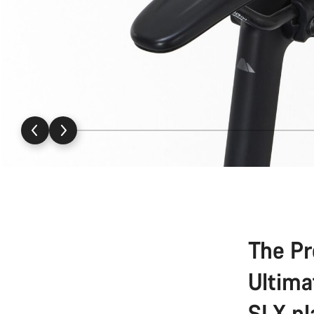
The Pr
Ultima
SLX pl