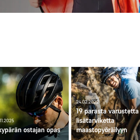
24.02.2022
19 parasta varustetta 
lisätarviketta
.11.2025
kypärän ostajan opas
maastopyöräilyyn