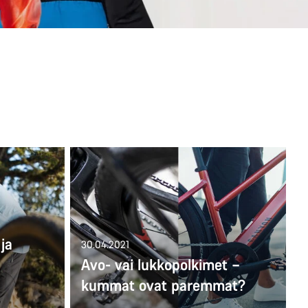
ja
30.04.2021
Avo- vai lukkopolkimet –
kummat ovat paremmat?