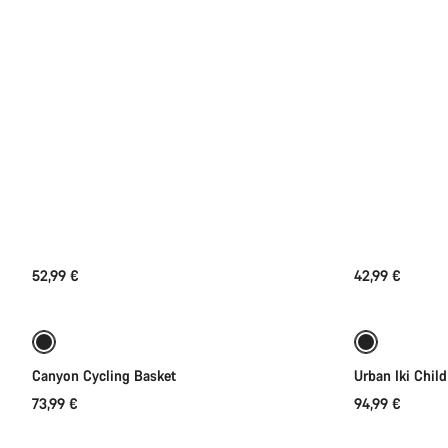
52,99 €
42,99 €
Lisää ostoskoriin
Canyon Cycling Basket
Urban Iki Child
73,99 €
94,99 €
Lisää ostoskoriin