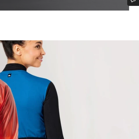
vitsetko apua?
aspalvelumme asiantuntijat ovat valmiina vastaamaan kysymyksiisi.
Aloita chat
Sulje