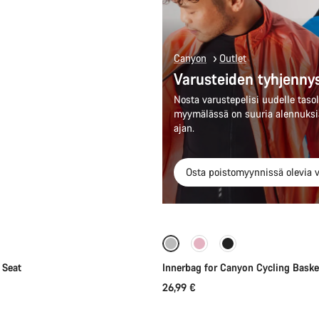
Canyon
Outlet
Varusteiden tyhjenny
Nosta varustepelisi uudelle tasol
myymälässä on suuria alennuksia
ajan.
Osta poistomyynnissä olevia v
Lisää ostoskoriin
Lisää ostoskoriin
 Seat
Innerbag for Canyon Cycling Baske
26,99 €