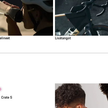
elineet
Lisätangot
Lisää ostoskoriin
 Crate S