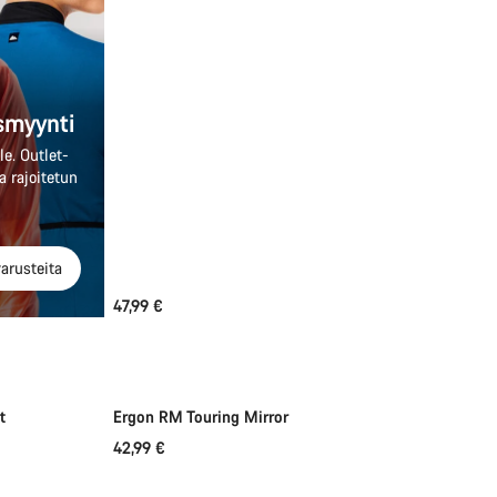
smyynti
le. Outlet-
 rajoitetun
arusteita
47,99 €
Lisää ostoskoriin
t
Ergon RM Touring Mirror
42,99 €