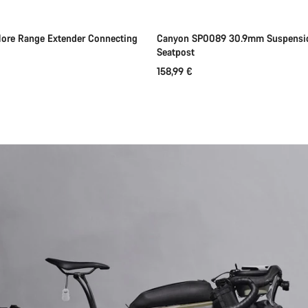
Tulossa pian
re Range Extender Connecting
Canyon SP0089 30.9mm Suspensio
Seatpost
158,99 €