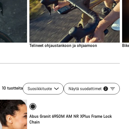
Telineet ohjaustankoon ja ohjaamoon
Bik
10 tuotteita
Suosikkituote
Näytä suodattimet
Lisää ostoskoriin
2
Abus Granit 6950M AM NR XPlus Frame Lock
Chain