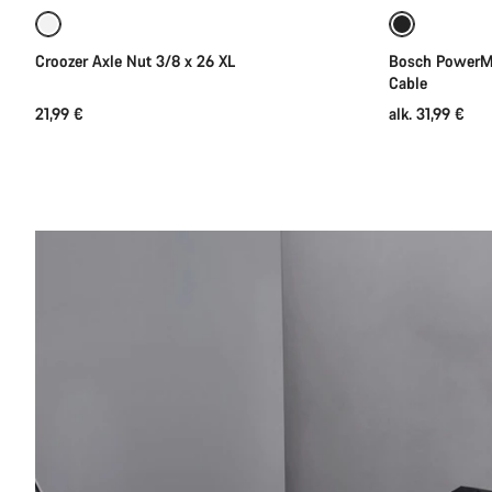
Croozer Axle Nut 3/8 x 26 XL
Bosch PowerMo
Cable
21,99 €
alk. 31,99 €