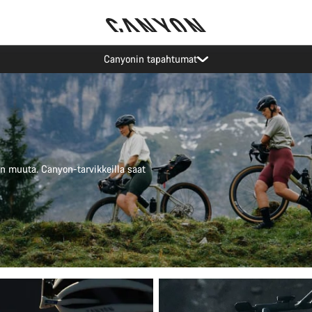
Tilaa Canyonin uutiskirje ja säästä
jon muuta. Canyon-tarvikkeilla saat