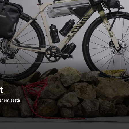
t
menemisestä