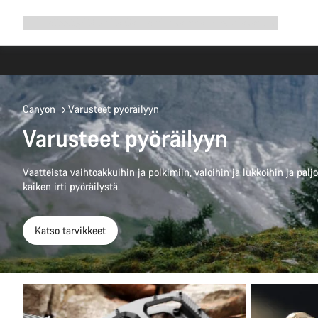
Avaa
Tuotteet
Syitä valita Canyon
Aja kanssamme
Asiakastuki
navigointi
Canyon
Varusteet pyöräilyyn
Varusteet pyöräilyyn
Vaatteista vaihtoakkuihin ja polkimiin, valoihin ja lukkoihin ja pal
kaiken irti pyöräilystä.
Katso tarvikkeet