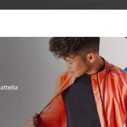
Tar
Asiak
n
aatteita