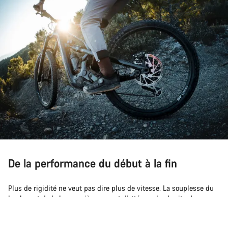
De la performance du début à la fin
Plus de rigidité ne veut pas dire plus de vitesse. La souplesse du
hauban et de la base arrière permet d'atténuer les bruits de
claquement et d'augmenter la traction de la roue arrière. Le
Retour en haut
triangle avant plus rigide augmente votre confiance en vous.