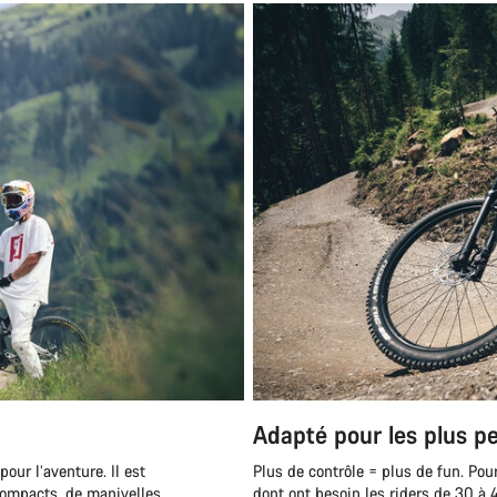
Besoi
Nos exp
Adapté pour les plus pe
our l’aventure. Il est
Plus de contrôle = plus de fun. Pour
compacts, de manivelles
dont ont besoin les riders de 30 à 