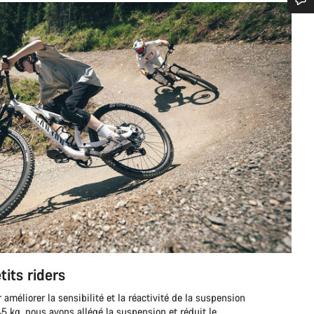
n d’aide ?
erts du service client vous attendent pour répondre à vos questions.
Démarrer le Chat
Fermer
tits riders
 améliorer la sensibilité et la réactivité de la suspension
45 kg, nous avons allégé la suspension et réduit le