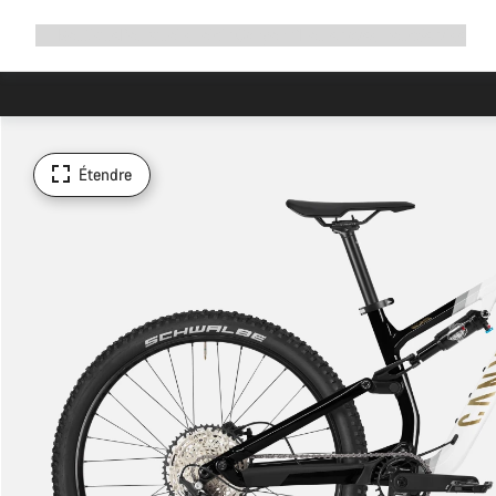
Développer
Boutique
Pourquoi choisir Canyon ?
Rouler avec nous
Service
la
navigation
Étendre