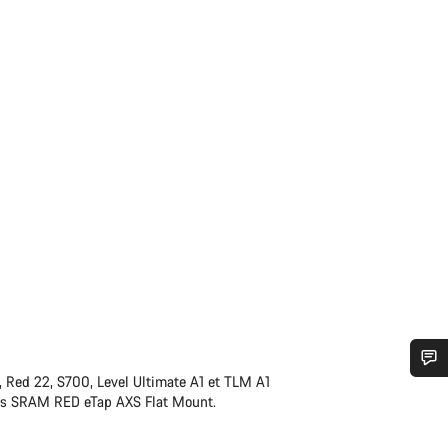
22, Red 22, S700, Level Ultimate A1 et TLM A1
n d’aide ?
ns SRAM RED eTap AXS Flat Mount.