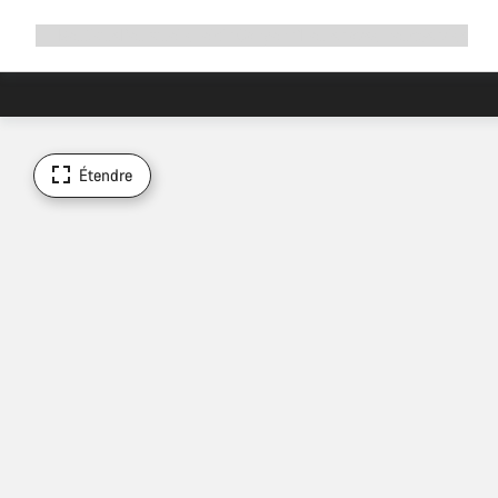
Développer
Boutique
Pourquoi choisir Canyon ?
Rouler avec nous
Service
la
navigation
Étendre