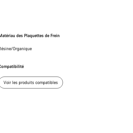
erts du service client vous attendent pour répondre à vos questions.
Démarrer le Chat
Fermer
Matériau des Plaquettes de Frein
Résine/Organique
Compatibilité
Voir les produits compatibles