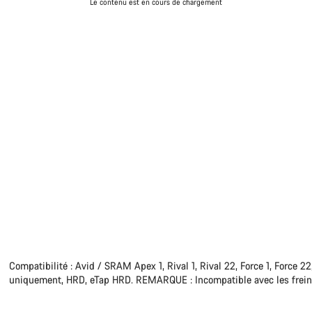
Le contenu est en cours de chargement
Compatibilité : Avid / SRAM Apex 1, Rival 1, Rival 22, Force 1, Force 
Besoi
uniquement, HRD, eTap HRD. REMARQUE : Incompatible avec les frei