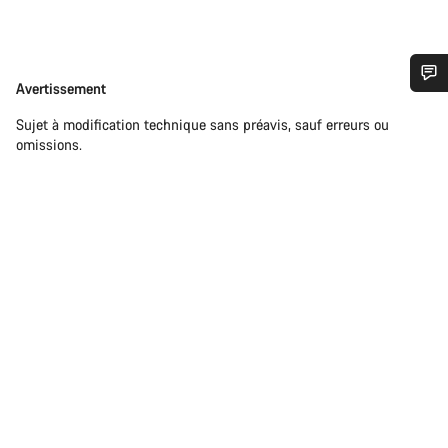
Avertissement
Avertissement
Besoin d’aide ?
Sujet à modification technique sans préavis, sauf erreurs ou
omissions.
Nos experts du service client vous attendent pour
répondre à vos questions.
Démarrer le Chat
Fermer