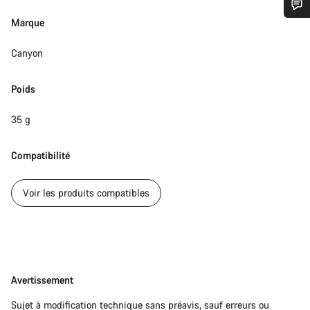
Marque
Besoin d’aide ?
Canyon
Nos experts du service client vous attendent pour
répondre à vos questions.
Poids
35 g
Démarrer le Chat
Compatibilité
Fermer
Voir les produits compatibles
Avertissement
Avertissement
Sujet à modification technique sans préavis, sauf erreurs ou