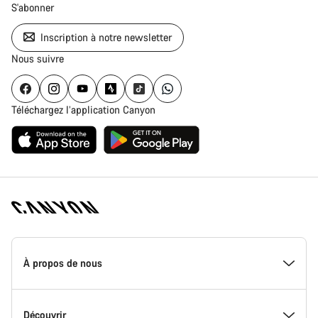
S'abonner
Inscription à notre newsletter
Nous suivre
Téléchargez l’application Canyon
Page
d'accueil
À propos de nous
Canyon
-
Pied
de
Inside Canyon
Découvrir