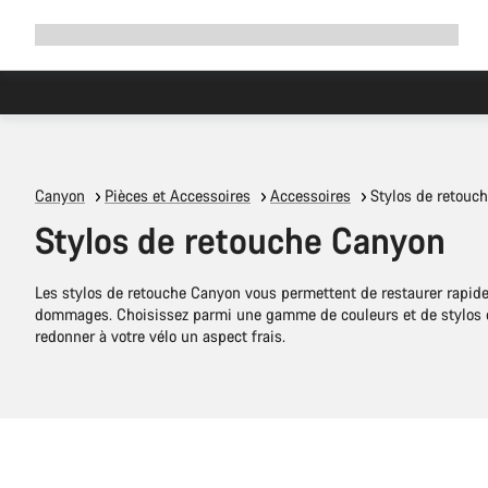
Développer
Boutique
Pourquoi choisir Canyon ?
Rouler avec nous
Service
la
navigation
Canyon
Pièces et Accessoires
Accessoires
Stylos de retouc
Stylos de retouche Canyon
Les stylos de retouche Canyon vous permettent de restaurer rapide
dommages. Choisissez parmi une gamme de couleurs et de stylos d
redonner à votre vélo un aspect frais.
Ajouter au panier