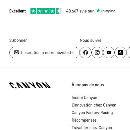
Excellent
48.667 avis sur
S'abonner
Nous suivre
Inscription à notre newsletter
Page
d'accueil
À propos de nous
Canyon
-
Inside Canyon
Pied
L'innovation chez Canyon
de
page
Canyon Factory Racing
Canyon
Récompenses
Travailler chez Canyon