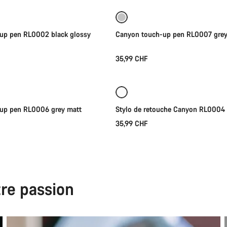
up pen RL0002 black glossy
Canyon touch-up pen RL0007 grey
35,99 CHF
Ajouter au panier
Ajouter au panier
up pen RL0006 grey matt
Stylo de retouche Canyon RL0004
35,99 CHF
tre passion