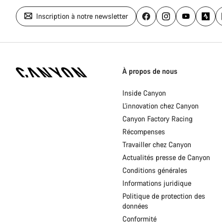
Inscription à notre newsletter
Page
d'accueil
À propos de nous
Canyon
-
Inside Canyon
Pied
L'innovation chez Canyon
de
page
Canyon Factory Racing
Canyon
Récompenses
Travailler chez Canyon
Actualités presse de Canyon
Conditions générales
Informations juridique
Politique de protection des
données
Conformité