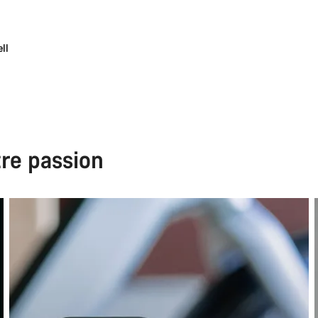
ll
tre passion