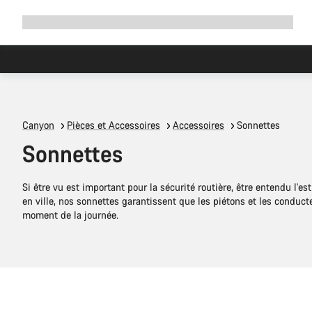
Développer
Boutique
Pourquoi choisir Canyon ?
Rouler avec nous
Service
la
navigation
Canyon
Pièces et Accessoires
Accessoires
Sonnettes
Sonnettes
Si être vu est important pour la sécurité routière, être entendu l'es
en ville, nos sonnettes garantissent que les piétons et les conduc
moment de la journée.
Ajouter au panier