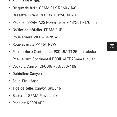
Frein: SRAM RED
Disque de frein: SRAM CLX-R 160 / 140
Cassette: SRAM RED CS-XG1290 10-28T
Pédalier: SRAM AXS Powermeter - 48/35T - 170mm
Boîtier de pédalier: SRAM DUB
Roue arrière: ZIPP 454 NSW
Roue avant: ZIPP 454 NSW
Pneu arrière: Continental PODIUM TT 25mm tubular
Besoin d’aide ?
Pneu avant: Continental PODIUM TT 25mm tubular
Cockpit: Canyon CP0015 - 70/370-410mm
Nos experts du service client vous attendent pour
Guidoline: Canyon
répondre à vos questions.
Selle: Fizik Argo
Tige de selle: Canyon SP0046
Démarrer le Chat
Batterie : SRAM Powerpack
Pédales: KEOBLADE
Fermer