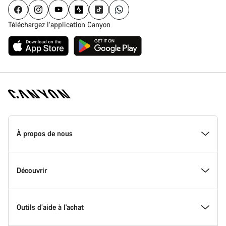
Téléchargez l’application Canyon
Page
d'accueil
À propos de nous
Canyon
-
Pied
de
Inside Canyon
Découvrir
page
Canyon
L'innovation chez Canyon
Evénements
Outils d’aide à l'achat