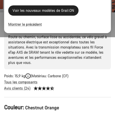
Voir les nouveaux modèles de Grail:ON
Grail:ON CF 8 eTap
Montrer le précédent
Route ou chemin, surface lisse ou accidentée, ce vélo gravel à
assistance électrique est exceptionnel dans toutes les
situations. Avec la transmission monoplateau sans fil Force
eTap AXS de SRAM tenant le rôle vedette sur ce modèle, les
aventures et les performances exceptionnelles n’attendent
plus que vous.
Poids: 15,9 kg
Matériau: Carbone (CF)
Tous les composants
Avis clients (24)
Configuration
Couleur:
Chestnut Orange
du