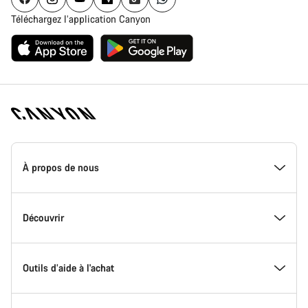
Téléchargez l’application Canyon
Page
d'accueil
À propos de nous
Canyon
-
Pied
de
Inside Canyon
Découvrir
page
Canyon
L'innovation chez Canyon
Evénements
Outils d’aide à l'achat