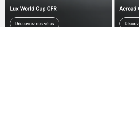
Lux World Cup CFR
Aeroad
Découvrez nos vélos
Découv