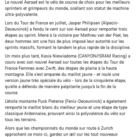
Le nouvel Aeroad est le vélo de course de choix pour les meilleurs
sprinters et grimpeurs du monde, scellant son statut de machine
ultra-polyvalente.
Lors du Tour de France en juillet, Jasper Philipsen (Alpecin-
Deceuninck) a fendu le vent sur son Aeroad pour remporter trois
étapes au sprint. Mené à la victoire par Mathieu van der Poel, les
deux hommes ont une fois de plus imposé leur autorité sur les
sprints massifs, formant le tandem le plus rapide de la discipline.
Un mois plus tard, Kasia Niewiadoma (CANYON//SRAM Racing) a
couru avec son nouvel Aeroad sur toutes les étapes du Tour de
France Femmes avec Zwift, des étapes de plaine à la haute
montagne. Elle s'est emparée du maillot jaune - et roulé une
version jaune très spéciale du vélo - lors de la cinquième étape,
qu'elle a défendu de manière palpitante jusqu'à la fin de la
course.
L'étoile montante Puck Pieterse (Fenix-Deceuninck) a également
remporté le maillot blanc du meilleur jeune et une étape de type
classique Ardennaise, prouvant ainsi la polyvalence du vélo sur
tous les terrains.
Alors que les championnats du monde sur route à Zurich
approchent ce mois-ci, gardez un œil sur les tout nouveaux