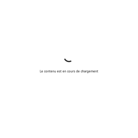
Nos experts du service client vous attendent pour
répondre à vos questions.
Démarrer le Chat
Fermer
Le contenu est en cours de chargement