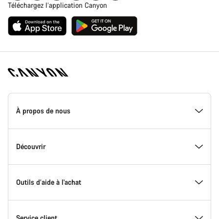
Téléchargez l’application Canyon
Page
d'accueil
À propos de nous
Canyon
-
Pied
de
Inside Canyon
Découvrir
page
Canyon
L'innovation chez Canyon
Evénements
Outils d’aide à l'achat
Canyon Factory Racing
Trouver les emplacements Canyon
Trouvez votre Modèle
Service client