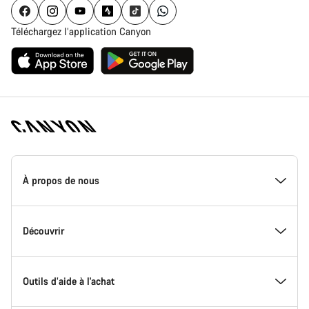
Téléchargez l’application Canyon
Page
d'accueil
À propos de nous
Canyon
-
Pied
de
Inside Canyon
Découvrir
page
Canyon
L'innovation chez Canyon
Evénements
Outils d’aide à l'achat