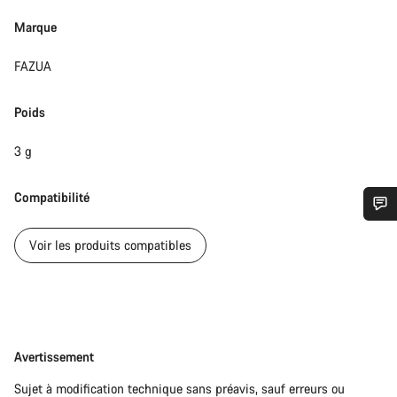
Marque
FAZUA
Poids
3 g
Compatibilité
Besoin d’aide ?
Voir les produits compatibles
Nos experts du service client vous attendent pour
répondre à vos questions.
Avertissement
Avertissement
Démarrer le Chat
Sujet à modification technique sans préavis, sauf erreurs ou