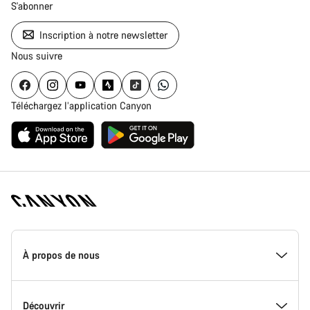
S'abonner
Inscription à notre newsletter
Nous suivre
Téléchargez l’application Canyon
Page
d'accueil
À propos de nous
Canyon
-
Pied
de
Inside Canyon
Découvrir