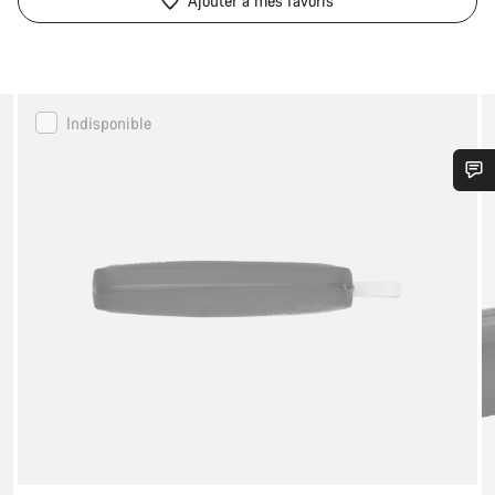
Ajouter à mes favoris
Canyon
Indisponible
LOAD
Trail
Tool
Besoin d’aide ?
Pack
Nos experts du service client vous attendent pour
répondre à vos questions.
Démarrer le Chat
Fermer