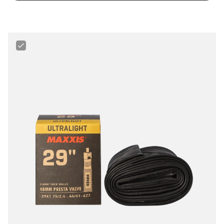
Chambre
à
Air
VTT
Maxxis
Ultralight
29"
1.75
-
2.4"