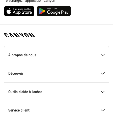
Téléchargez l’application Canyon
Page
d'accueil
À propos de nous
Canyon
-
Pied
de
Inside Canyon
Découvrir
page
Canyon
L'innovation chez Canyon
Evénements
Outils d’aide à l'achat
Canyon Factory Racing
Trouver les emplacements Canyon
Trouvez votre Modèle
Service client