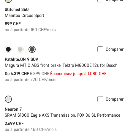
Stitched 360
Manitou Circus Sport
899 CHF
ou à partir de 150 CHF/mois
Comparer
-20%
Pathlite:ON 9 SUV
Magura MT C ABS front brake, Tektro M8000E 12s for Bosch
Prix
De 4.319 CHF
5.399 CHF
Économisez jusqu’à 1.080 CHF
ou à partir de 720 CHF/mois
d’origine
Comparer
SRAM AXS
Nouvelles disponibilités
Neuron 7
SRAM S1000 Eagle AXS Transmission, FOX 36 SL Performance
2.699 CHF
ou à partir de 450 CHF/mois