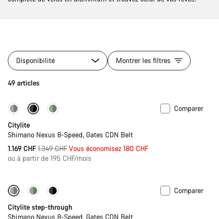
Disponibilité
Montrer les filtres
49 articles
Comparer
-13%
Nouveau
Citylite
Shimano Nexus 8-Speed, Gates CDN Belt
Prix
1.169 CHF
1.349 CHF
Vous économisez 180 CHF
ou à partir de 195 CHF/mois
d’origine
Comparer
-13%
Nouveau
Citylite step-through
Shimano Nexus 8-Speed, Gates CDN Belt