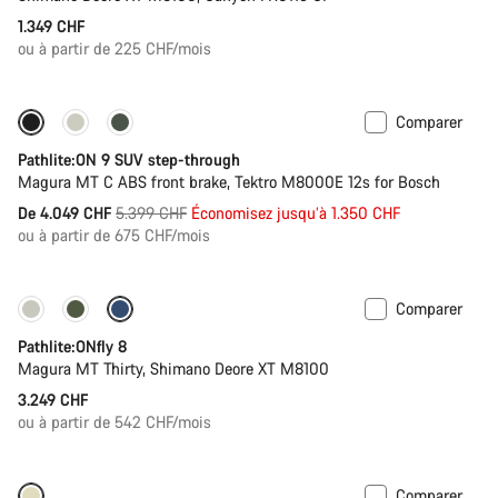
1.349 CHF
ou à partir de 225 CHF/mois
Comparer
-25%
Pathlite:ON 9 SUV step-through
Magura MT C ABS front brake, Tektro M8000E 12s for Bosch
Prix
De 4.049 CHF
5.399 CHF
Économisez jusqu’à 1.350 CHF
ou à partir de 675 CHF/mois
d’origine
Comparer
Pathlite:ONfly 8
Magura MT Thirty, Shimano Deore XT M8100
3.249 CHF
ou à partir de 542 CHF/mois
Comparer