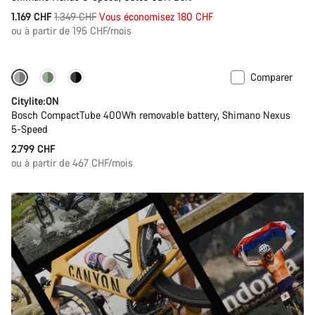
Prix
1.169 CHF
1.349 CHF
Vous économisez 180 CHF
ou à partir de 195 CHF/mois
d’origine
Comparer
Performance Line
Nouveau
Citylite:ON
Bosch CompactTube 400Wh removable battery, Shimano Nexus
5-Speed
2.799 CHF
ou à partir de 467 CHF/mois