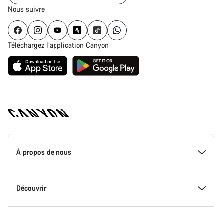
Nous suivre
Téléchargez l’application Canyon
Page
d'accueil
À propos de nous
Canyon
-
Pied
de
Inside Canyon
Découvrir
page
Canyon