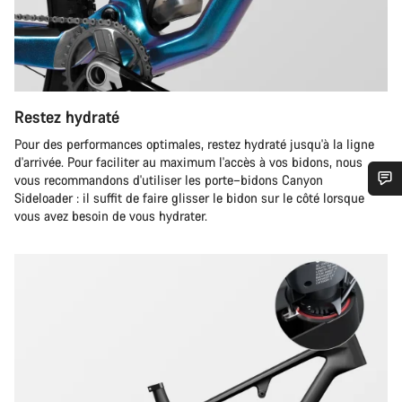
Restez hydraté
Pour des performances optimales, restez hydraté jusqu'à la ligne
d'arrivée. Pour faciliter au maximum l'accès à vos bidons, nous
vous recommandons d'utiliser les porte–bidons Canyon
Sideloader : il suffit de faire glisser le bidon sur le côté lorsque
Besoin d’aide ?
vous avez besoin de vous hydrater.
Nos experts du service client vous attendent pour
répondre à vos questions.
Démarrer le Chat
Fermer