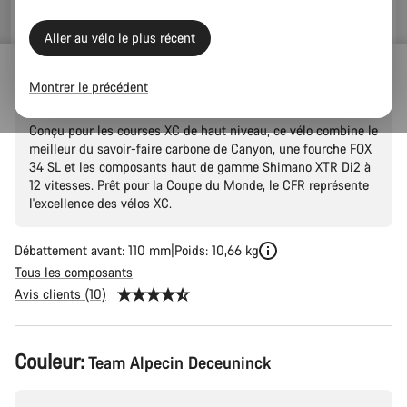
Aller au vélo le plus récent
Lux World Cup CFR Di2
Montrer le précédent
Conçu pour les courses XC de haut niveau, ce vélo combine le
meilleur du savoir-faire carbone de Canyon, une fourche FOX
34 SL et les composants haut de gamme Shimano XTR Di2 à
12 vitesses. Prêt pour la Coupe du Monde, le CFR représente
l'excellence des vélos XC.
Débattement avant: 110 mm
Poids: 10,66 kg
Tous les composants
Avis clients (10)
Configuration
Couleur:
Team Alpecin Deceuninck
du
produit