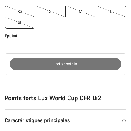
XS
S
M
L
XL
Épuisé
Indisponible
Raisons
d’achat
Points forts Lux World Cup CFR Di2
Caractéristiques principales