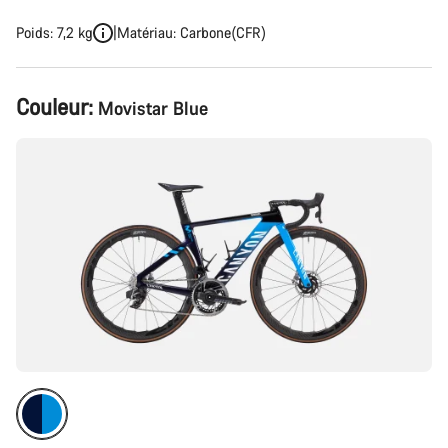
Poids: 7,2 kg
Matériau: Carbone(CFR)
Configuration
Couleur:
Movistar Blue
du
produit