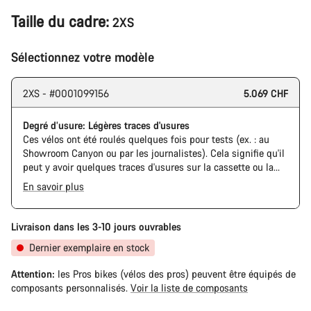
Taille du cadre:
2XS
Sélectionnez votre modèle
2XS - #0001099156
5.069 CHF
Degré d’usure: Légères traces d'usures
Ces vélos ont été roulés quelques fois pour tests (ex. : au
Showroom Canyon ou par les journalistes). Cela signifie qu'il
peut y avoir quelques traces d'usures sur la cassette ou la
chaine. De plus, le cadre et les composants peuvent avoir des
En savoir plus
rayures ou des éclats de peinture. Cependant, tous les
composants sont parfaitement fonctionnels.
Livraison dans les 3-10 jours ouvrables
Dernier exemplaire en stock
Attention:
les Pros bikes (vélos des pros) peuvent être équipés de
composants personnalisés.
Voir la liste de composants