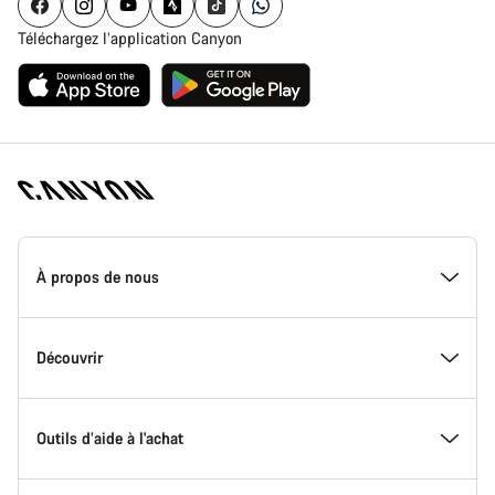
Téléchargez l’application Canyon
Page
d'accueil
À propos de nous
Canyon
-
Pied
de
Inside Canyon
Découvrir
page
Canyon
L'innovation chez Canyon
Evénements
Outils d’aide à l'achat