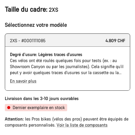
Taille du cadre:
2XS
Sélectionnez votre modèle
2XS - #0001111085
4.809 CHF
Degré d’usure: Légères traces d'usures
Ces vélos ont été roulés quelques fois pour tests (ex. : au
Showroom Canyon ou par les journalistes). Cela signifie qu'il
peut y avoir quelques traces d'usures sur la cassette ou la
chaine. De plus, le cadre et les composants peuvent avoir des
En savoir plus
rayures ou des éclats de peinture. Cependant, tous les
composants sont parfaitement fonctionnels.
Livraison dans les 3-10 jours ouvrables
Dernier exemplaire en stock
Attention:
les Pros bikes (vélos des pros) peuvent être équipés de
composants personnalisés.
Voir la liste de composants