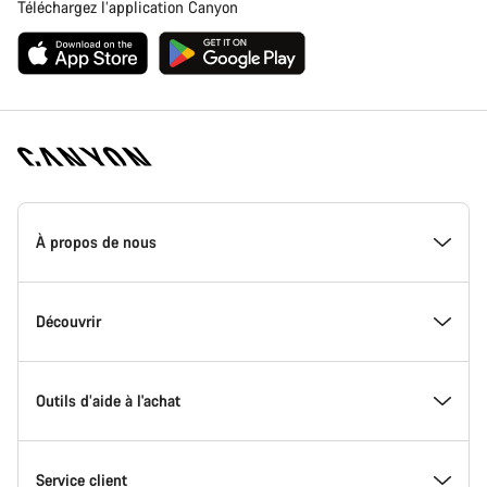
Téléchargez l’application Canyon
Page
d'accueil
À propos de nous
Canyon
-
Pied
de
Inside Canyon
Découvrir
page
Canyon
L'innovation chez Canyon
Evénements
Outils d’aide à l'achat
Canyon Factory Racing
Trouver les emplacements Canyon
Trouvez votre Modèle
Service client