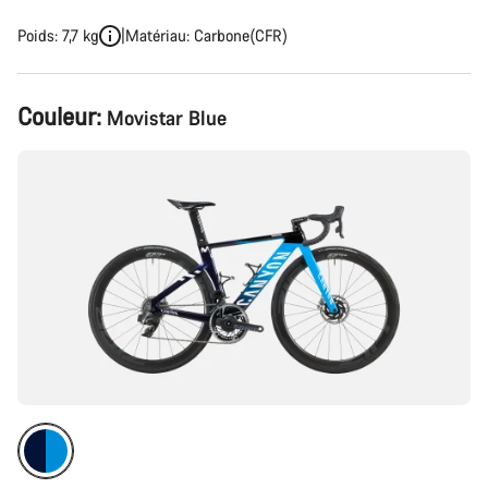
Poids: 7,7 kg
Matériau: Carbone(CFR)
Configuration
Couleur:
Movistar Blue
du
produit