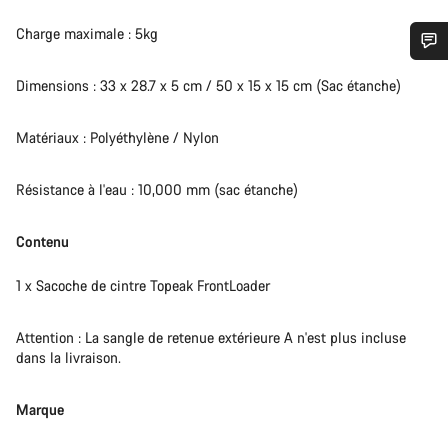
Charge maximale : 5kg
Besoin d’aide ?
Dimensions : 33 x 28.7 x 5 cm / 50 x 15 x 15 cm (Sac étanche)
Nos experts du service client vous attendent pour
Matériaux : Polyéthylène / Nylon
répondre à vos questions.
Résistance à l'eau : 10,000 mm (sac étanche)
Démarrer le Chat
Contenu
Fermer
1 x Sacoche de cintre Topeak FrontLoader
Attention : La sangle de retenue extérieure A n'est plus incluse
dans la livraison.
Marque