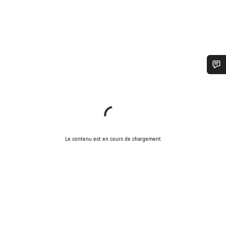
Besoin d’aide ?
Nos experts du service client vous attendent pour
répondre à vos questions.
Le contenu est en cours de chargement
Démarrer le Chat
Fermer