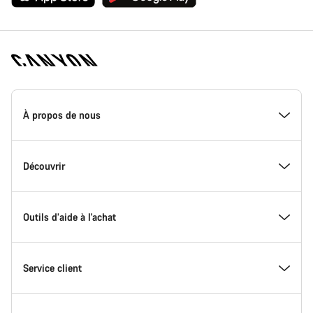
Page
d'accueil
À propos de nous
Canyon
-
Pied
de
Inside Canyon
Découvrir
page
Canyon
L'innovation chez Canyon
Evénements
Outils d’aide à l'achat
Canyon Factory Racing
Trouver les emplacements Canyon
Trouvez votre Modèle
Service client