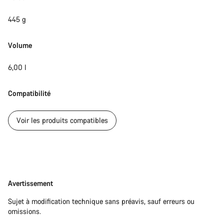
445 g
Volume
6,00 l
Compatibilité
Voir les produits compatibles
Avertissement
Avertissement
Sujet à modification technique sans préavis, sauf erreurs ou
omissions.