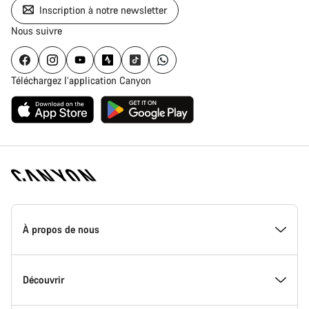
Inscription à notre newsletter
Nous suivre
Téléchargez l’application Canyon
Page
d'accueil
À propos de nous
Canyon
-
Pied
de
Inside Canyon
Découvrir
page
Canyon