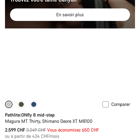
En savoir plus
Comparer
-20%
Pathlite:ONfly 8 mid-step
Magura MT Thirty, Shimano Deore XT M8100
Prix
2.599 CHF
3.249 CHF
Vous économisez 650 CHF
ou à partir de 434 CHF/mois