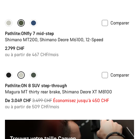
Comparer
Pathlite:ONfly 7 mid-step
Shimano MT200, Shimano Deore M6100, 12-Speed
2.799 CHF
ou à partir de 467 CHF/mois
Comparer
-13%
Nouvelles disponibilités
Pathlite:ON 8 SUV step-through
Magura MT thirty rear brake, Shimano Deore XT M8100
Prix
De 3.049 CHF
3.499 CHF
Économisez jusqu’à 450 CHF
ou à partir de 509 CHF/mois
d’origine
Trouvez votre taille Canyon