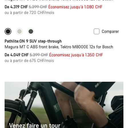
Prix
De 4.319 CHF
5.399 CHF
Économisez jusqu’à 1.080 CHF
ou à partir de 720 CHF/mois
d’origine
Comparer
-25%
Pathlite:ON 9 SUV step-through
Magura MT C ABS front brake, Tektro M8000E 12s for Bosch
Prix
De 4.049 CHF
5.399 CHF
Économisez jusqu’à 1.350 CHF
ou à partir de 675 CHF/mois
d’origine
Venez faire un tour