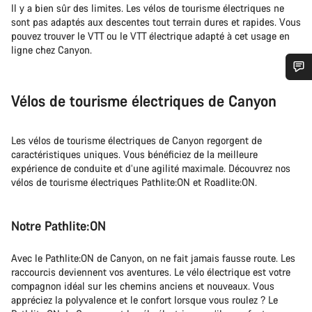
Il y a bien sûr des limites. Les vélos de tourisme électriques ne
sont pas adaptés aux descentes tout terrain dures et rapides. Vous
pouvez trouver le VTT ou le VTT électrique adapté à cet usage en
ligne chez Canyon.
Besoin d’aide ?
Vélos de tourisme électriques de Canyon
Nos experts du service client vous attendent pour
Les vélos de tourisme électriques de Canyon regorgent de
répondre à vos questions.
caractéristiques uniques. Vous bénéficiez de la meilleure
expérience de conduite et d’une agilité maximale. Découvrez nos
vélos de tourisme électriques Pathlite:ON et Roadlite:ON.
Démarrer le Chat
Fermer
Notre Pathlite:ON
Avec le Pathlite:ON de Canyon, on ne fait jamais fausse route. Les
raccourcis deviennent vos aventures. Le vélo électrique est votre
compagnon idéal sur les chemins anciens et nouveaux. Vous
appréciez la polyvalence et le confort lorsque vous roulez ? Le