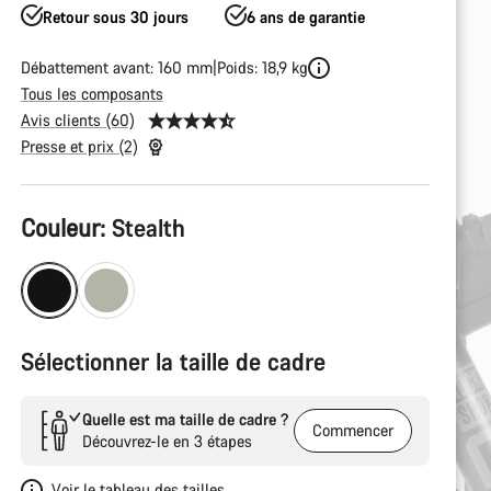
Retour sous 30 jours
6 ans de garantie
Débattement avant: 160 mm
Poids: 18,9 kg
Tous les composants
Avis clients (60)
Presse et prix (2)
Configuration
Couleur:
Stealth
du
produit
Sélectionner la taille de cadre
Quelle est ma taille de cadre ?
Commencer
Découvrez-le en 3 étapes
Voir le tableau des tailles