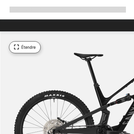
Développer
Boutique
Pourquoi choisir Canyon ?
Rouler avec nous
Service
la
navigation
Étendre