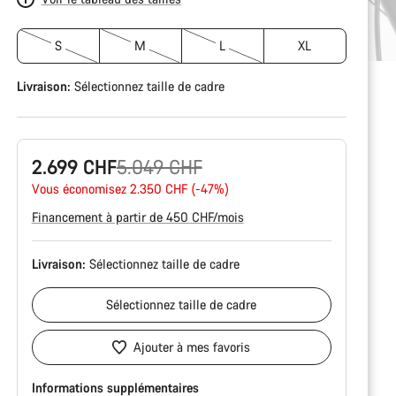
S
M
L
XL
Livraison:
Sélectionnez
taille de cadre
Prix
2.699 CHF
5.049 CHF
Vous économisez 2.350 CHF (-47%)
d’origine
Financement à partir de 450 CHF/mois
Livraison:
Sélectionnez
taille de cadre
Sélectionnez
taille de cadre
Ajouter à mes favoris
Informations supplémentaires