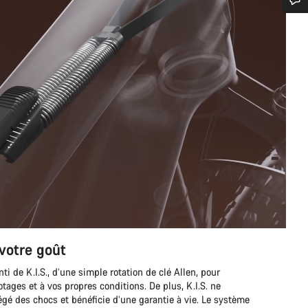
n d’aide ?
erts du service client vous attendent pour répondre à vos questions.
Démarrer le Chat
Fermer
 votre goût
i de K.I.S., d’une simple rotation de clé Allen, pour
otages et à vos propres conditions. De plus, K.I.S. ne
égé des chocs et bénéficie d’une garantie à vie. Le système