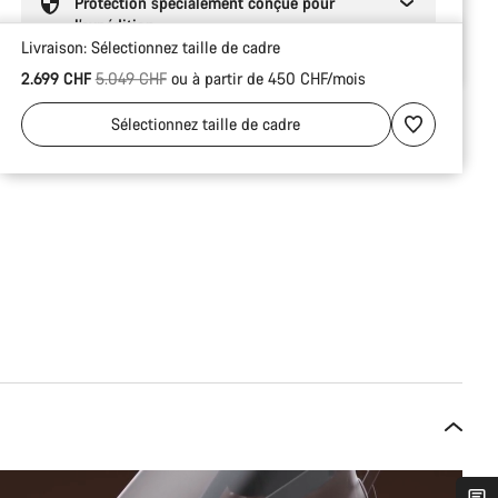
Protection spécialement conçue pour
l’expédition
Livraison:
Sélectionnez
taille de cadre
Prix ​​d’origine
2.699 CHF
5.049 CHF
ou à partir de 450 CHF/mois
Sélectionnez
taille de cadre