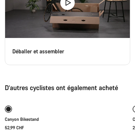
Déballer et assembler
D’autres cyclistes ont également acheté
Ajouter au panier
Canyon Bikestand
C
52,99 CHF
2