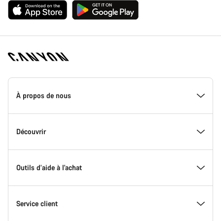
Page
d'accueil
À propos de nous
Canyon
-
Pied
de
Inside Canyon
Découvrir
page
Canyon
L'innovation chez Canyon
Evénements
Outils d’aide à l'achat
Canyon Factory Racing
Trouver les emplacements Canyon
Trouvez votre Modèle
Service client