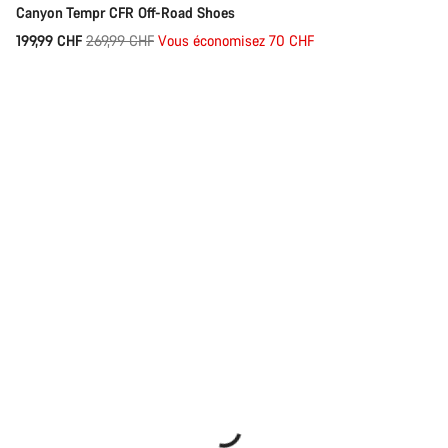
Fermer
Canyon Tempr CFR Off-Road Shoes
Prix
199,99 CHF
269,99 CHF
Vous économisez 70 CHF
d’origine