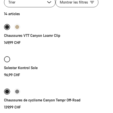
les
Trier
Montrer les filtres
produits
de
Sélection rapide
14 articles
la
catégorie
Chaussures
Nouveau
de
Chaussures VTT Canyon Loamr Clip
vélo
|
149,99 CHF
Sélection rapide
VTT,
Route
Gravel
Solestar Kontrol Sole
96,99 CHF
Sélection rapide
Nouveau
Chaussures de cyclisme Canyon Tempr Off-Road
139,99 CHF
Sélection rapide