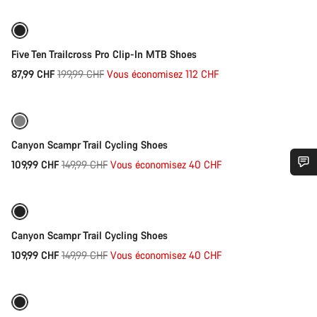
-56%
Five Ten Trailcross Pro Clip-In MTB Shoes
Prix
87,99 CHF
199,99 CHF
Vous économisez 112 CHF
Sélection rapide
d’origine
Reconditionné
-27%
Canyon Scampr Trail Cycling Shoes
Prix
109,99 CHF
149,99 CHF
Vous économisez 40 CHF
Sélection rapide
Besoin d’aide ?
d’origine
Reconditionné
-27%
Nos experts du service client vous attendent pour
Canyon Scampr Trail Cycling Shoes
répondre à vos questions.
Prix
109,99 CHF
149,99 CHF
Vous économisez 40 CHF
Sélection rapide
d’origine
Démarrer le Chat
Reconditionné
-26%