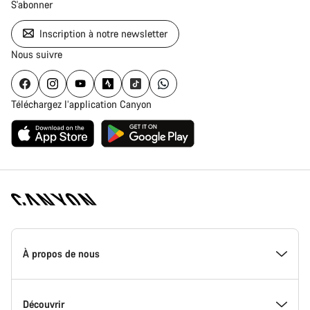
S'abonner
Inscription à notre newsletter
Nous suivre
Téléchargez l’application Canyon
Page
d'accueil
À propos de nous
Canyon
-
Pied
de
Inside Canyon
Découvrir