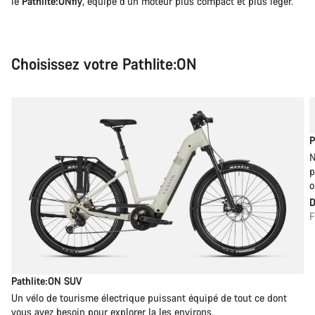
le
Pathlite:ONfly
, équipé d’un moteur plus compact et plus léger.
Choisissez votre Pathlite:ON
P
N
p
o
F
Pathlite:ON SUV
Un vélo de tourisme électrique puissant équipé de tout ce dont
vous avez besoin pour explorer la les environs.